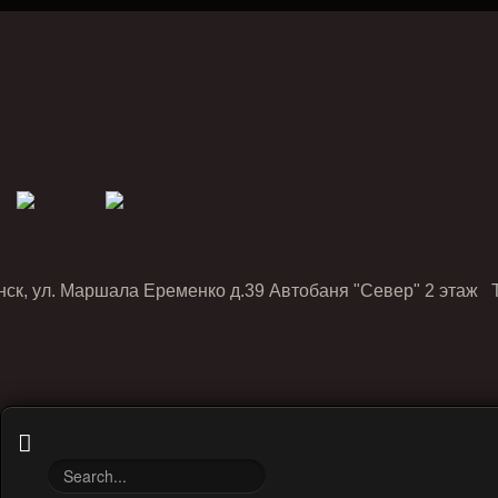
нск, ул. Маршала Еременко д.39 Автобаня "Север" 2 этаж Т