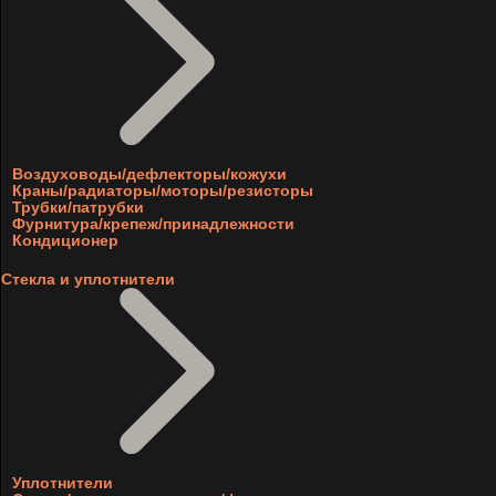
Воздуховоды/дефлекторы/кожухи
Краны/радиаторы/моторы/резисторы
Трубки/патрубки
Фурнитура/крепеж/принадлежности
Кондиционер
Стекла и уплотнители
Уплотнители