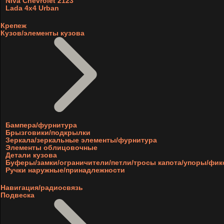
Niva Chevrolet 2123
Lada 4x4 Urban
Крепеж
Кузов/элементы кузова
Бампера/фурнитура
Брызговики/подкрылки
Зеркала/зеркальные элементы/фурнитура
Элементы облицовочные
Детали кузова
Буферы/замки/ограничители/петли/тросы капота/упоры/фи
Ручки наружные/принадлежности
Навигация/радиосвязь
Подвеска