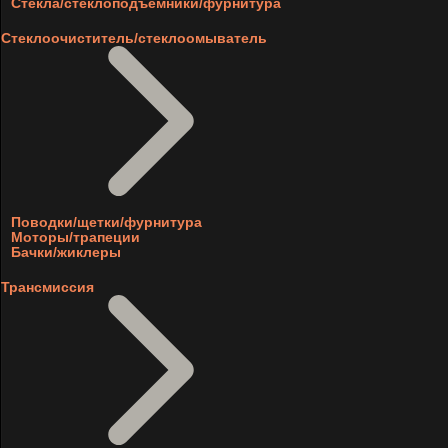
Стекла/стеклоподъемники/фурнитура
Стеклоочиститель/стеклоомыватель
Поводки/щетки/фурнитура
Моторы/трапеции
Бачки/жиклеры
Трансмиссия