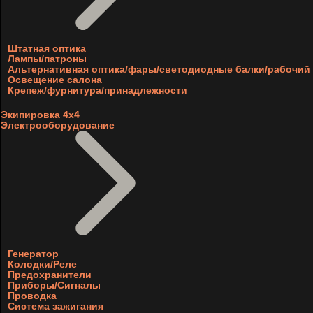
Штатная оптика
Лампы/патроны
Альтернативная оптика/фары/светодиодные балки/рабочий 
Освещение салона
Крепеж/фурнитура/принадлежности
Экипировка 4х4
Электрооборудование
Генератор
Колодки/Реле
Предохранители
Приборы/Сигналы
Проводка
Система зажигания