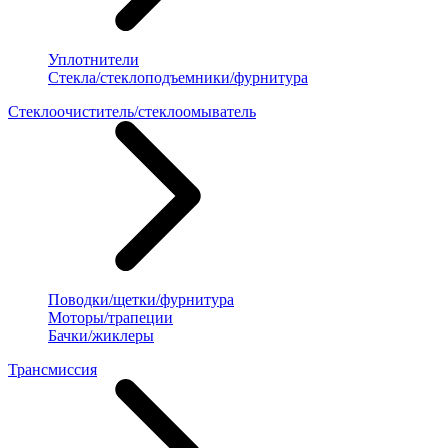
Уплотнители
Стекла/стеклоподъемники/фурнитура
Стеклоочиститель/стеклоомыватель
Поводки/щетки/фурнитура
Моторы/трапеции
Бачки/жиклеры
Трансмиссия