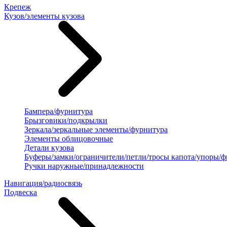
Крепеж
Кузов/элементы кузова
Бампера/фурнитура
Брызговики/подкрылки
Зеркала/зеркальные элементы/фурнитура
Элементы облицовочные
Детали кузова
Буферы/замки/ограничители/петли/тросы капота/упоры/
Ручки наружные/принадлежности
Навигация/радиосвязь
Подвеска