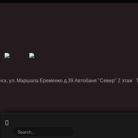
нск, ул. Маршала Еременко д.39 Автобаня "Север" 2 этаж Т