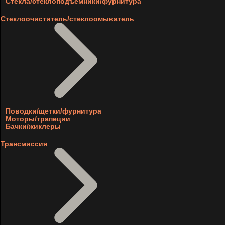
Стекла/стеклоподъемники/фурнитура
Стеклоочиститель/стеклоомыватель
Поводки/щетки/фурнитура
Моторы/трапеции
Бачки/жиклеры
Трансмиссия