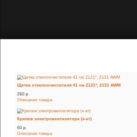
Щетка стеклоочистителя 41 см 2121*, 2131 AWM
260 p.
Описание товара
Крепеж электровентилятора (к-кт)
60 p.
Описание товара