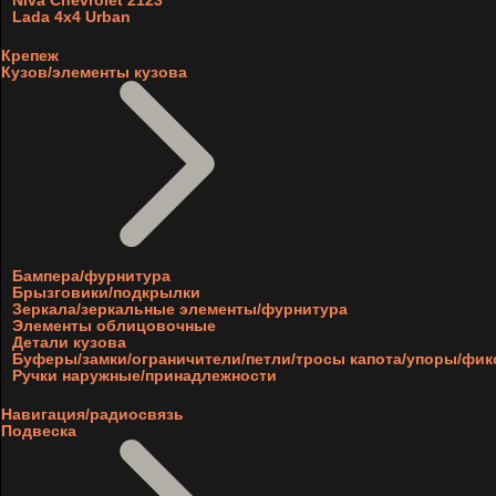
Niva Chevrolet 2123
Lada 4x4 Urban
Крепеж
Кузов/элементы кузова
Бампера/фурнитура
Брызговики/подкрылки
Зеркала/зеркальные элементы/фурнитура
Элементы облицовочные
Детали кузова
Буферы/замки/ограничители/петли/тросы капота/упоры/фи
Ручки наружные/принадлежности
Навигация/радиосвязь
Подвеска