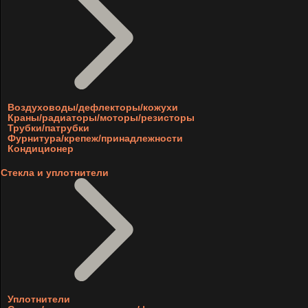
Воздуховоды/дефлекторы/кожухи
Краны/радиаторы/моторы/резисторы
Трубки/патрубки
Фурнитура/крепеж/принадлежности
Кондиционер
Стекла и уплотнители
Уплотнители