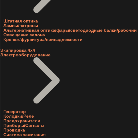
Штатная оптика
Лампы/патроны
Альтернативная оптика/фары/светодиодные балки/рабочий 
Освещение салона
Крепеж/фурнитура/принадлежности
Экипировка 4х4
Электрооборудование
Генератор
Колодки/Реле
Предохранители
Приборы/Сигналы
Проводка
Система зажигания