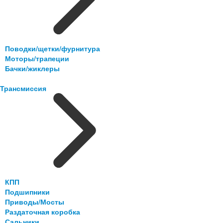
Поводки/щетки/фурнитура
Моторы/трапеции
Бачки/жиклеры
Трансмиссия
КПП
Подшипники
Приводы/Мосты
Раздаточная коробка
Сальники