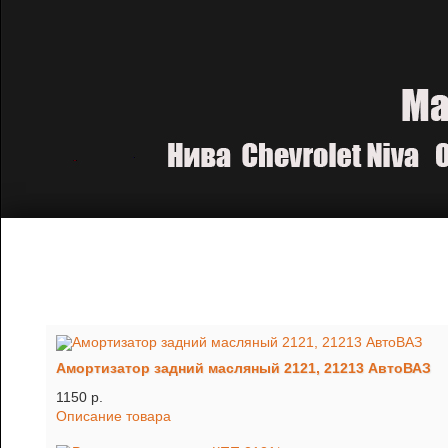
Амортизатор задний масляный 2121, 21213 АвтоВАЗ
1150 p.
Описание товара