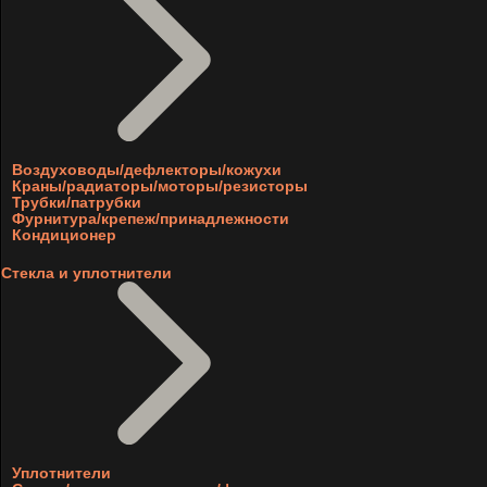
Воздуховоды/дефлекторы/кожухи
Краны/радиаторы/моторы/резисторы
Трубки/патрубки
Фурнитура/крепеж/принадлежности
Кондиционер
Стекла и уплотнители
Уплотнители