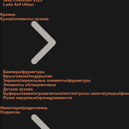
Niva Chevrolet 2123
Lada 4x4 Urban
Крепеж
Кузов/элементы кузова
Бампера/фурнитура
Брызговики/подкрылки
Зеркала/зеркальные элементы/фурнитура
Элементы облицовочные
Детали кузова
Буферы/замки/ограничители/петли/тросы капота/упоры/фи
Ручки наружные/принадлежности
Навигация/радиосвязь
Подвеска