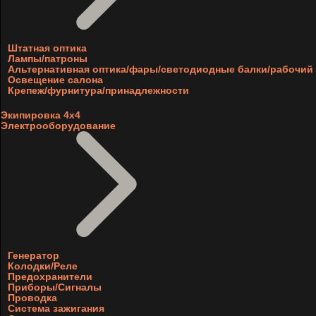
Штатная оптика
Лампы/патроны
Альтернативная оптика/фары/светодиодные балки/рабочий 
Освещение салона
Крепеж/фурнитура/принадлежности
Экипировка 4х4
Электрооборудование
Генератор
Колодки/Реле
Предохранители
Приборы/Сигналы
Проводка
Система зажигания