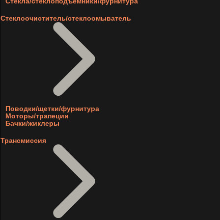
Стекла/стеклоподъемники/фурнитура
Стеклоочиститель/стеклоомыватель
Поводки/щетки/фурнитура
Моторы/трапеции
Бачки/жиклеры
Трансмиссия