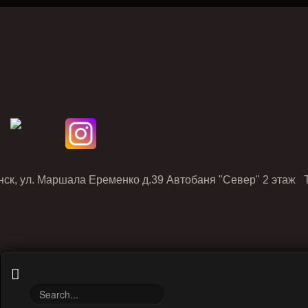
нск, ул. Маршала Еременко д.39 Автобаня "Север" 2 этаж Т