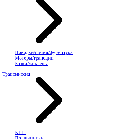
Поводки/щетки/фурнитура
Моторы/трапеции
Бачки/жиклеры
Трансмиссия
КПП
Подшипники