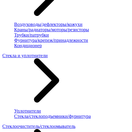
Воздуховоды/дефлекторы/кожухи
Краны/радиаторы/моторы/резисторы
Трубки/патрубки
Фурнитура/крепеж/принадлежности
Кондиционер
Стекла и уплотнители
Уплотнители
Стекла/стеклоподъемники/фурнитура
Стеклоочиститель/стеклоомыватель