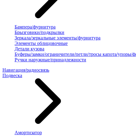
Бампера/фурнитура
Брызговики/подкрылки
Зеркала/зеркальные элементы/фурнитура
Элементы облицовочные
Детали кузова
Буферы/замки/ограничители/петли/тросы капота/упоры/
Ручки наружные/принадлежности
Навигация/радиосвязь
Подвеска
Амортизатор