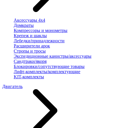
Аксессуары 4х4
Домкраты
Компрессоры и монометры
Крепеж и шаклы
Лебедки/принадлежности
Расширители арок
Стропы и тросы
Экспедиционные канистры/аксессуары
Сандтраки/якоря
Блокировки/сопутствующие товары
Лифт-комплекты/комплектующие
KIT-комплекты
Двигатель