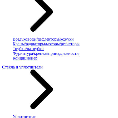
Воздуховоды/дефлекторы/кожухи
Краны/радиаторы/моторы/резисторы
Трубки/патрубки
Фурнитура/крепеж/принадлежности
Кондиционер
Стекла и уплотнители
Уплотнители