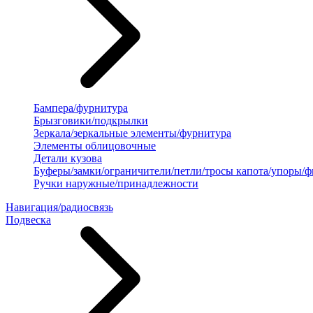
Бампера/фурнитура
Брызговики/подкрылки
Зеркала/зеркальные элементы/фурнитура
Элементы облицовочные
Детали кузова
Буферы/замки/ограничители/петли/тросы капота/упоры/
Ручки наружные/принадлежности
Навигация/радиосвязь
Подвеска