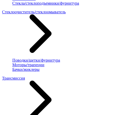
Стекла/стеклоподъемники/фурнитура
Стеклоочиститель/стеклоомыватель
Поводки/щетки/фурнитура
Моторы/трапеции
Бачки/жиклеры
Трансмиссия