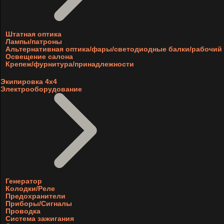
Штатная оптика
Лампы/патроны
Альтернативная оптика/фары/светодиодные балки/рабочий 
Освещение салона
Крепеж/фурнитура/принадлежности
Экипировка 4х4
Электрооборудование
Генератор
Колодки/Реле
Предохранители
Приборы/Сигналы
Проводка
Система зажигания