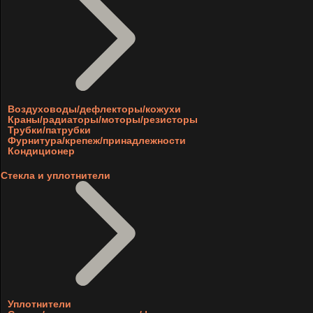
Воздуховоды/дефлекторы/кожухи
Краны/радиаторы/моторы/резисторы
Трубки/патрубки
Фурнитура/крепеж/принадлежности
Кондиционер
Стекла и уплотнители
Уплотнители