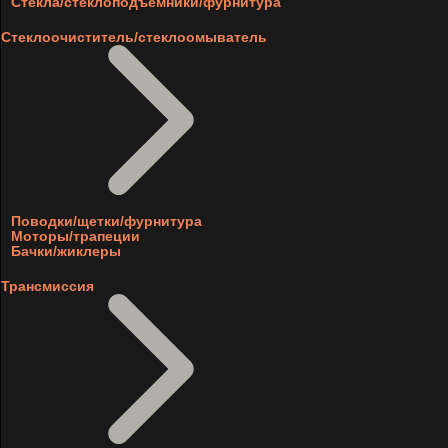
Стекла/стеклоподъемники/фурнитура
Стеклоочиститель/стеклоомыватель
Поводки/щетки/фурнитура
Моторы/трапеции
Бачки/жиклеры
Трансмиссия