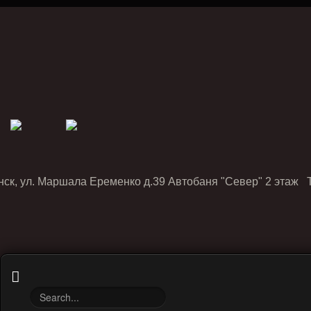
нск, ул. Маршала Еременко д.39 Автобаня "Север" 2 этаж Т