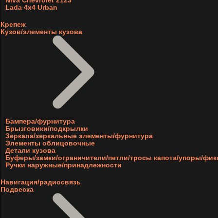
Niva Chevrolet 2123
Lada 4x4 Urban
Крепеж
Кузов/элементы кузова
Бампера/фурнитура
Брызговики/подкрылки
Зеркала/зеркальные элементы/фурнитура
Элементы облицовочные
Детали кузова
Буферы/замки/ограничители/петли/тросы капота/упоры/фи
Ручки наружные/принадлежности
Навигация/радиосвязь
Подвеска