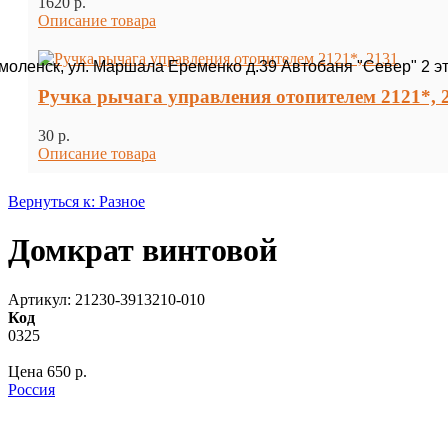
1620 p.
Описание товара
Смоленск, ул. Маршала Еременко д.39 Автобаня "Север" 2 э
Ручка рычага управления отопителем 2121*, 
30 p.
Описание товара
Вернуться к: Разное
Домкрат винтовой
Артикул: 21230-3913210-010
Код
0325
Цена
650 p.
Россия