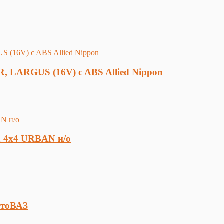
, LARGUS (16V) c ABS Allied Nippon
a 4x4 URBAN н/о
втоВАЗ