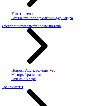
Уплотнители
Стекла/стеклоподъемники/фурнитура
Стеклоочиститель/стеклоомыватель
Поводки/щетки/фурнитура
Моторы/трапеции
Бачки/жиклеры
Трансмиссия