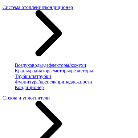
Система отопления/кондиционер
Воздуховоды/дефлекторы/кожухи
Краны/радиаторы/моторы/резисторы
Трубки/патрубки
Фурнитура/крепеж/принадлежности
Кондиционер
Стекла и уплотнители