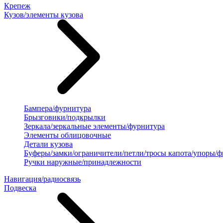
Крепеж
Кузов/элементы кузова
Бампера/фурнитура
Брызговики/подкрылки
Зеркала/зеркальные элементы/фурнитура
Элементы облицовочные
Детали кузова
Буферы/замки/ограничители/петли/тросы капота/упоры/
Ручки наружные/принадлежности
Навигация/радиосвязь
Подвеска