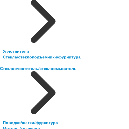
Уплотнители
Стекла/стеклоподъемники/фурнитура
Стеклоочиститель/стеклоомыватель
Поводки/щетки/фурнитура
Моторы/трапеции