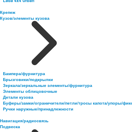
Lada 4x4 Urban
Крепеж
Кузов/элементы кузова
Бампера/фурнитура
Брызговики/подкрылки
Зеркала/зеркальные элементы/фурнитура
Элементы облицовочные
Детали кузова
Буферы/замки/ограничители/петли/тросы капота/упоры/фи
Ручки наружные/принадлежности
Навигация/радиосвязь
Подвеска