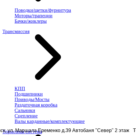
Поводки/щетки/фурнитура
Моторы/трапеции
Бачки/жиклеры
Трансмиссия
КПП
Подшипники
Приводы/Мосты
Раздаточная коробка
Сальники
Сцепление
Валы карданные/комплектующие
ск, ул. Маршала Еременко д.39 Автобаня "Север" 2 этаж Те
Тормозная система