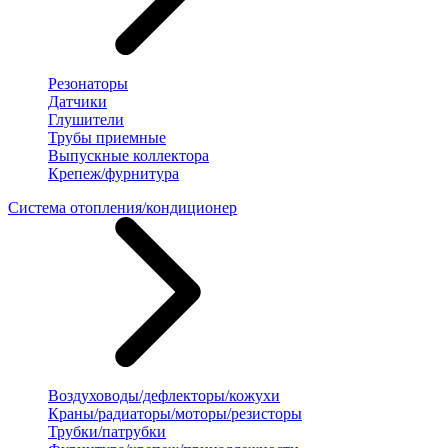
Резонаторы
Датчики
Глушители
Трубы приемные
Выпускные коллектора
Крепеж/фурнитура
Система отопления/кондиционер
Воздуховоды/дефлекторы/кожухи
Краны/радиаторы/моторы/резисторы
Трубки/патрубки