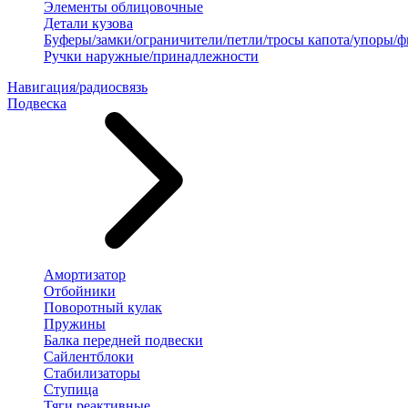
Элементы облицовочные
Детали кузова
Буферы/замки/ограничители/петли/тросы капота/упоры/
Ручки наружные/принадлежности
Навигация/радиосвязь
Подвеска
Амортизатор
Отбойники
Поворотный кулак
Пружины
Балка передней подвески
Сайлентблоки
Стабилизаторы
Ступица
Тяги реактивные