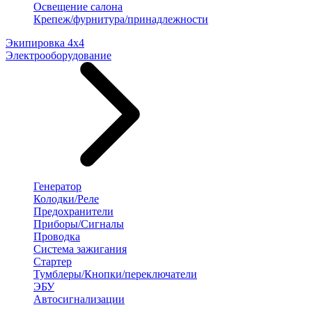
Освещение салона
Крепеж/фурнитура/принадлежности
Экипировка 4х4
Электрооборудование
Генератор
Колодки/Реле
Предохранители
Приборы/Сигналы
Проводка
Система зажигания
Стартер
Тумблеры/Кнопки/переключатели
ЭБУ
Автосигнализации