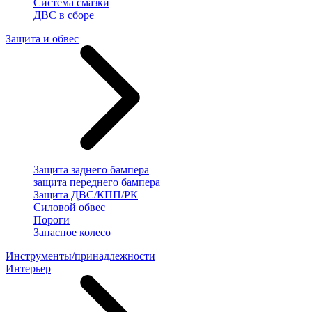
Система смазки
ДВС в сборе
Защита и обвес
Защита заднего бампера
защита переднего бампера
Защита ДВС/КПП/РК
Силовой обвес
Пороги
Запасное колесо
Инструменты/принадлежности
Интерьер