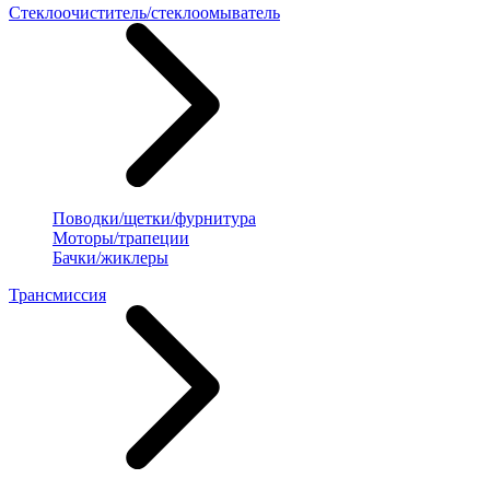
Стеклоочиститель/стеклоомыватель
Поводки/щетки/фурнитура
Моторы/трапеции
Бачки/жиклеры
Трансмиссия