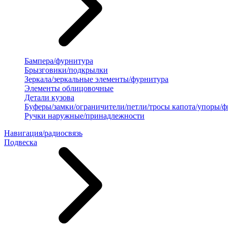
Бампера/фурнитура
Брызговики/подкрылки
Зеркала/зеркальные элементы/фурнитура
Элементы облицовочные
Детали кузова
Буферы/замки/ограничители/петли/тросы капота/упоры/
Ручки наружные/принадлежности
Навигация/радиосвязь
Подвеска