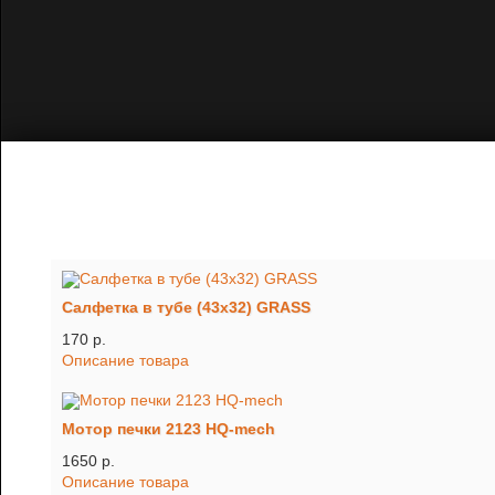
Салфетка в тубе (43х32) GRASS
170 p.
Описание товара
Мотор печки 2123 HQ-mech
1650 p.
Описание товара