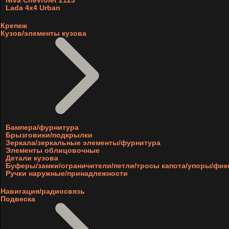
Niva Chevrolet 2123
Lada 4x4 Urban
Крепеж
Кузов/элементы кузова
Бампера/фурнитура
Брызговики/подкрылки
Зеркала/зеркальные элементы/фурнитура
Элементы облицовочные
Детали кузова
Буферы/замки/ограничители/петли/тросы капота/упоры/фи
Ручки наружные/принадлежности
Навигация/радиосвязь
Подвеска