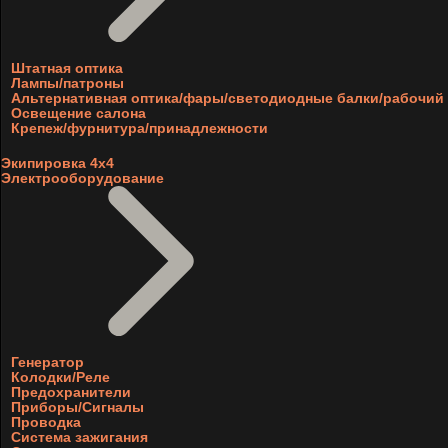
Штатная оптика
Лампы/патроны
Альтернативная оптика/фары/светодиодные балки/рабочий 
Освещение салона
Крепеж/фурнитура/принадлежности
Экипировка 4х4
Электрооборудование
Генератор
Колодки/Реле
Предохранители
Приборы/Сигналы
Проводка
Система зажигания