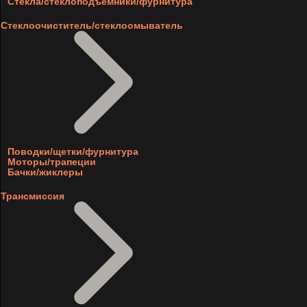
Стекла/стеклоподъемники/фурнитура
Стеклоочиститель/стеклоомыватель
Поводки/щетки/фурнитура
Моторы/трапеции
Бачки/жиклеры
Трансмиссия