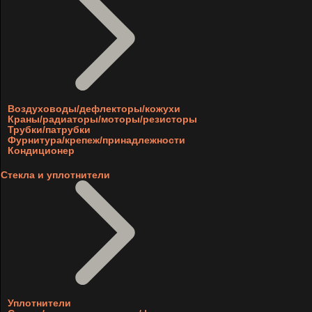
Воздуховоды/дефлекторы/кожухи
Краны/радиаторы/моторы/резисторы
Трубки/патрубки
Фурнитура/крепеж/принадлежности
Кондиционер
Стекла и уплотнители
Уплотнители