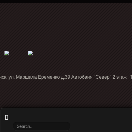
нск, ул. Маршала Еременко д.39 Автобаня "Север" 2 этаж Т