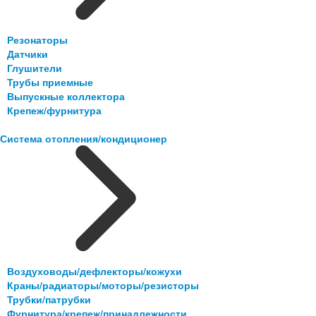
Резонаторы
Датчики
Глушители
Трубы приемные
Выпускные коллектора
Крепеж/фурнитура
Система отопления/кондиционер
Воздуховоды/дефлекторы/кожухи
Краны/радиаторы/моторы/резисторы
Трубки/патрубки
Фурнитура/крепеж/принадлежности