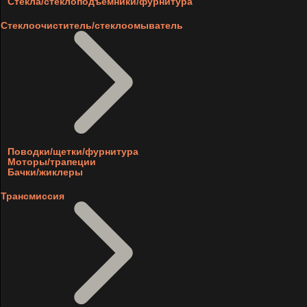
Стекла/стеклоподъемники/фурнитура
Стеклоочиститель/стеклоомыватель
Поводки/щетки/фурнитура
Моторы/трапеции
Бачки/жиклеры
Трансмиссия