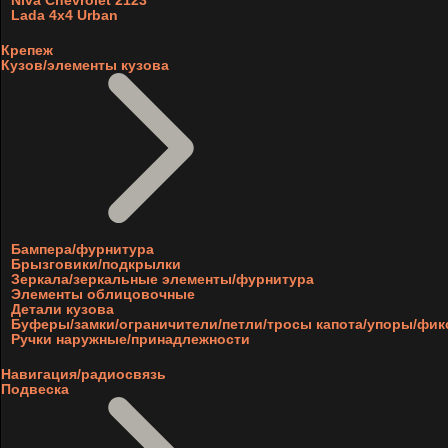
Niva Chevrolet 2123
Lada 4x4 Urban
Крепеж
Кузов/элементы кузова
Бампера/фурнитура
Брызговики/подкрылки
Зеркала/зеркальные элементы/фурнитура
Элементы облицовочные
Детали кузова
Буферы/замки/ограничители/петли/тросы капота/упоры/фи
Ручки наружные/принадлежности
Навигация/радиосвязь
Подвеска