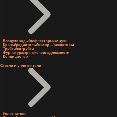
Воздуховоды/дефлекторы/кожухи
Краны/радиаторы/моторы/резисторы
Трубки/патрубки
Фурнитура/крепеж/принадлежности
Кондиционер
Стекла и уплотнители
Уплотнители