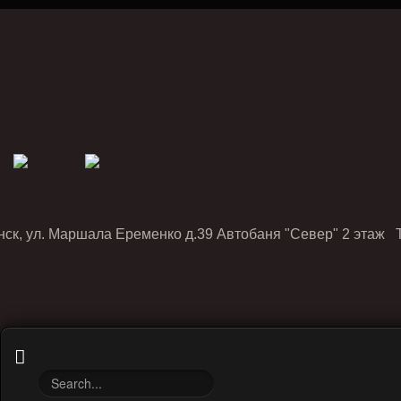
нск, ул. Маршала Еременко д.39 Автобаня "Север" 2 этаж Т