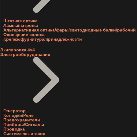
Штатная оптика
Лампы/патроны
Альтернативная оптика/фары/светодиодные балки/рабочий 
Освещение салона
Крепеж/фурнитура/принадлежности
Экипировка 4х4
Электрооборудование
Генератор
Колодки/Реле
Предохранители
Приборы/Сигналы
Проводка
Система зажигания