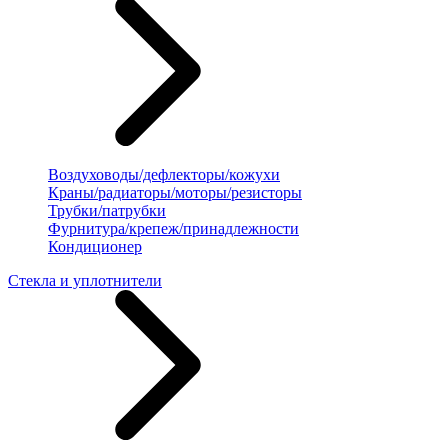
Воздуховоды/дефлекторы/кожухи
Краны/радиаторы/моторы/резисторы
Трубки/патрубки
Фурнитура/крепеж/принадлежности
Кондиционер
Стекла и уплотнители