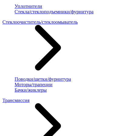
Уплотнители
Стекла/стеклоподъемники/фурнитура
Стеклоочиститель/стеклоомыватель
Поводки/щетки/фурнитура
Моторы/трапеции
Бачки/жиклеры
Трансмиссия