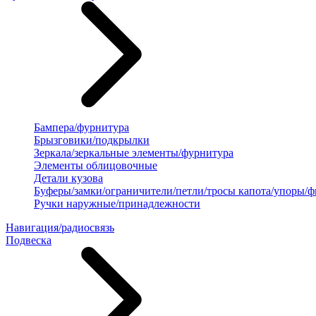
Бампера/фурнитура
Брызговики/подкрылки
Зеркала/зеркальные элементы/фурнитура
Элементы облицовочные
Детали кузова
Буферы/замки/ограничители/петли/тросы капота/упоры/
Ручки наружные/принадлежности
Навигация/радиосвязь
Подвеска