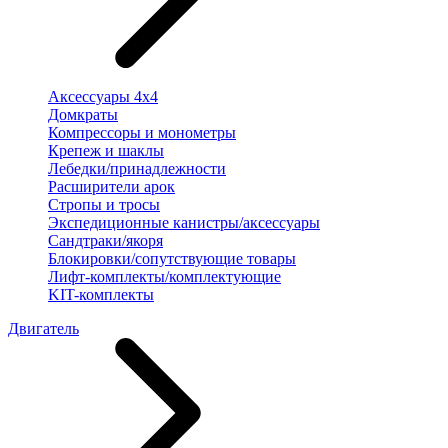
Аксессуары 4х4
Домкраты
Компрессоры и монометры
Крепеж и шаклы
Лебедки/принадлежности
Расширители арок
Стропы и тросы
Экспедиционные канистры/аксессуары
Сандтраки/якоря
Блокировки/сопутствующие товары
Лифт-комплекты/комплектующие
KIT-комплекты
Двигатель