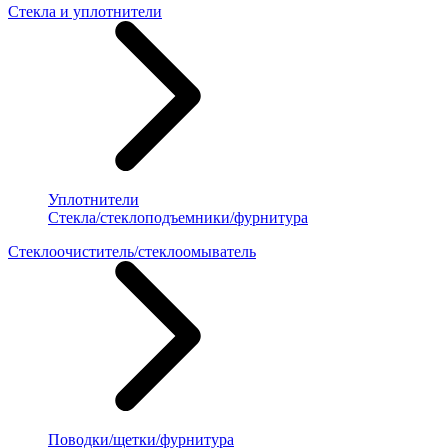
Стекла и уплотнители
Уплотнители
Стекла/стеклоподъемники/фурнитура
Стеклоочиститель/стеклоомыватель
Поводки/щетки/фурнитура