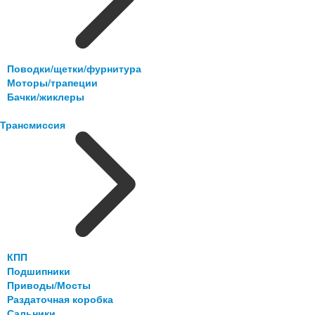
Поводки/щетки/фурнитура
Моторы/трапеции
Бачки/жиклеры
Трансмиссия
КПП
Подшипники
Приводы/Мосты
Раздаточная коробка
Сальники