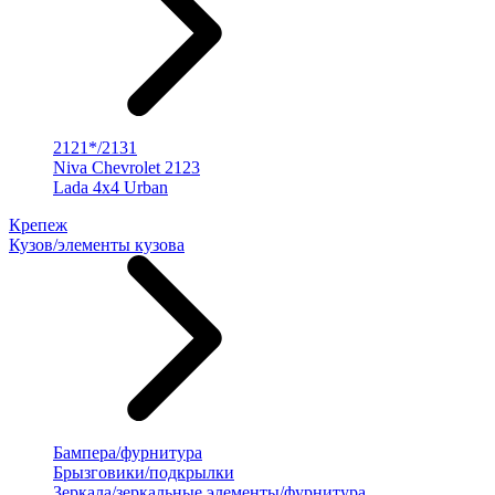
2121*/2131
Niva Chevrolet 2123
Lada 4x4 Urban
Крепеж
Кузов/элементы кузова
Бампера/фурнитура
Брызговики/подкрылки
Зеркала/зеркальные элементы/фурнитура