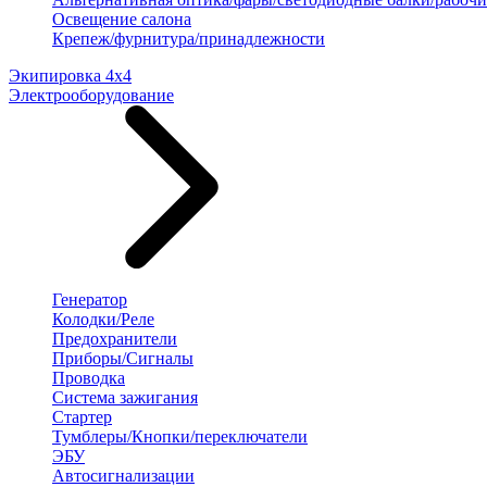
Освещение салона
Крепеж/фурнитура/принадлежности
Экипировка 4х4
Электрооборудование
Генератор
Колодки/Реле
Предохранители
Приборы/Сигналы
Проводка
Система зажигания
Стартер
Тумблеры/Кнопки/переключатели
ЭБУ
Автосигнализации