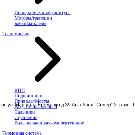
Поводки/щетки/фурнитура
Моторы/трапеции
Бачки/жиклеры
Трансмиссия
КПП
Подшипники
Приводы/Мосты
ск, ул. Маршала Еременко д.39 Автобаня "Север" 2 этаж Те
Раздаточная коробка
Сальники
Сцепление
Валы карданные/комплектующие
Тормозная система