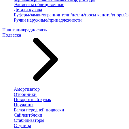
Элементы облицовочные
Детали кузова
Буферы/замки/ограничители/петли/тросы капота/упоры/
Ручки наружные/принадлежности
Навигация/радиосвязь
Подвеска
Амортизатор
Отбойники
Поворотный кулак
Пружины
Балка передней подвески
Сайлентблоки
Стабилизаторы
Ступица