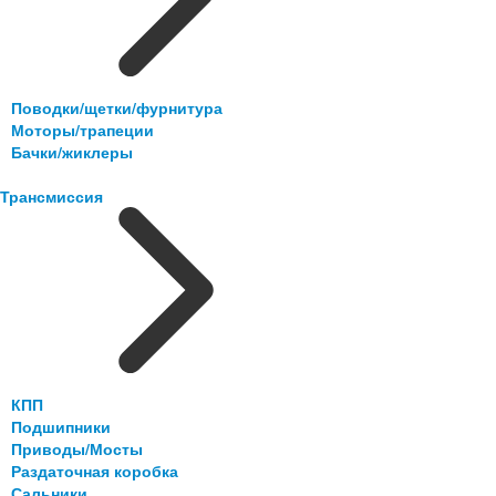
Поводки/щетки/фурнитура
Моторы/трапеции
Бачки/жиклеры
Трансмиссия
КПП
Подшипники
Приводы/Мосты
Раздаточная коробка
Сальники