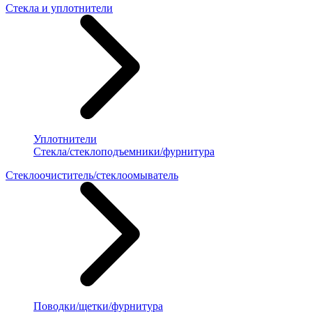
Стекла и уплотнители
Уплотнители
Стекла/стеклоподъемники/фурнитура
Стеклоочиститель/стеклоомыватель
Поводки/щетки/фурнитура