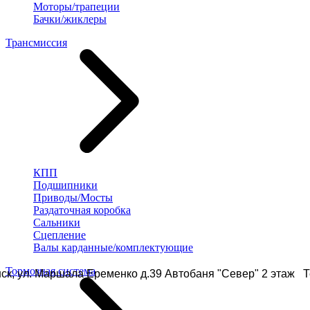
Моторы/трапеции
Бачки/жиклеры
Трансмиссия
КПП
Подшипники
Приводы/Мосты
Раздаточная коробка
Сальники
Сцепление
Валы карданные/комплектующие
Тормозная система
ск, ул. Маршала Еременко д.39 Автобаня "Север" 2 этаж Те