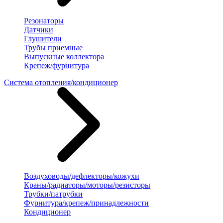
Резонаторы
Датчики
Глушители
Трубы приемные
Выпускные коллектора
Крепеж/фурнитура
Система отопления/кондиционер
Воздуховоды/дефлекторы/кожухи
Краны/радиаторы/моторы/резисторы
Трубки/патрубки
Фурнитура/крепеж/принадлежности
Кондиционер