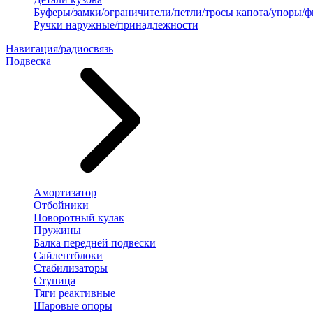
Буферы/замки/ограничители/петли/тросы капота/упоры/
Ручки наружные/принадлежности
Навигация/радиосвязь
Подвеска
Амортизатор
Отбойники
Поворотный кулак
Пружины
Балка передней подвески
Сайлентблоки
Стабилизаторы
Ступица
Тяги реактивные
Шаровые опоры