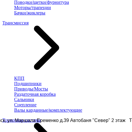
Поводки/щетки/фурнитура
Моторы/трапеции
Бачки/жиклеры
Трансмиссия
КПП
Подшипники
Приводы/Мосты
Раздаточная коробка
Сальники
Сцепление
Валы карданные/комплектующие
Тормозная система
ск, ул. Маршала Еременко д.39 Автобаня "Север" 2 этаж Те