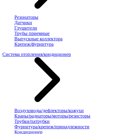
Резонаторы
Датчики
Глушители
Трубы приемные
Выпускные коллектора
Крепеж/фурнитура
Система отопления/кондиционер
Воздуховоды/дефлекторы/кожухи
Краны/радиаторы/моторы/резисторы
Трубки/патрубки
Фурнитура/крепеж/принадлежности
Кондиционер