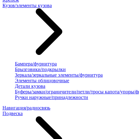
Кузов/элементы кузова
Бампера/фурнитура
Брызговики/подкрылки
Зеркала/зеркальные элементы/фурнитура
Элементы облицовочные
Детали кузова
Буферы/замки/ограничители/петли/тросы капота/упоры/
Ручки наружные/принадлежности
Навигация/радиосвязь
Подвеска