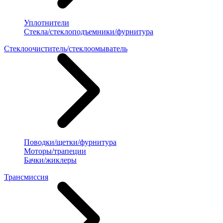
Уплотнители
Стекла/стеклоподъемники/фурнитура
Стеклоочиститель/стеклоомыватель
Поводки/щетки/фурнитура
Моторы/трапеции
Бачки/жиклеры
Трансмиссия