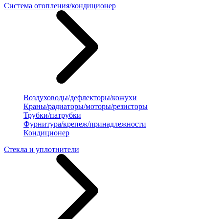
Система отопления/кондиционер
Воздуховоды/дефлекторы/кожухи
Краны/радиаторы/моторы/резисторы
Трубки/патрубки
Фурнитура/крепеж/принадлежности
Кондиционер
Стекла и уплотнители