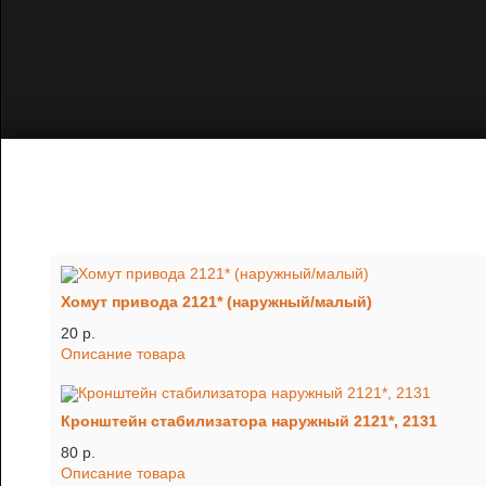
Хомут привода 2121* (наружный/малый)
20 p.
Описание товара
Кронштейн стабилизатора наружный 2121*, 2131
80 p.
Описание товара