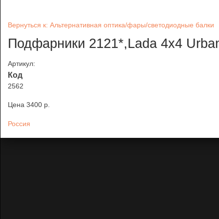
Вернуться к: Альтернативная оптика/фары/светодиодные балки
Подфарники 2121*,Lada 4х4 Urba
Артикул:
Код
2562
Цена
3400 p.
Россия