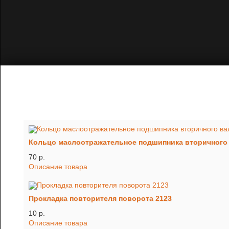
Кольцо маслоотражательное подшипника вторичного в
70 p.
Описание товара
Прокладка повторителя поворота 2123
10 p.
Описание товара