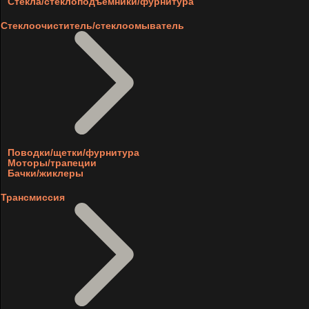
Стекла/стеклоподъемники/фурнитура
Стеклоочиститель/стеклоомыватель
Поводки/щетки/фурнитура
Моторы/трапеции
Бачки/жиклеры
Трансмиссия