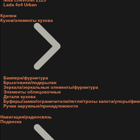
Niva Chevrolet 2123
Lada 4x4 Urban
Крепеж
Кузов/элементы кузова
Бампера/фурнитура
Брызговики/подкрылки
Зеркала/зеркальные элементы/фурнитура
Элементы облицовочные
Детали кузова
Буферы/замки/ограничители/петли/тросы капота/упоры/фи
Ручки наружные/принадлежности
Навигация/радиосвязь
Подвеска