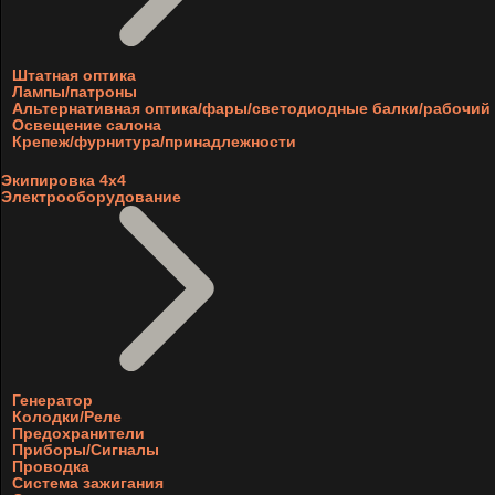
Штатная оптика
Лампы/патроны
Альтернативная оптика/фары/светодиодные балки/рабочий 
Освещение салона
Крепеж/фурнитура/принадлежности
Экипировка 4х4
Электрооборудование
Генератор
Колодки/Реле
Предохранители
Приборы/Сигналы
Проводка
Система зажигания