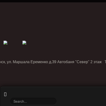
нск, ул. Маршала Еременко д.39 Автобаня "Север" 2 этаж Т