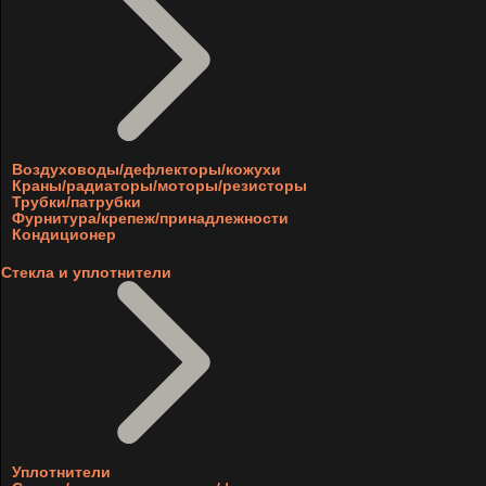
Воздуховоды/дефлекторы/кожухи
Краны/радиаторы/моторы/резисторы
Трубки/патрубки
Фурнитура/крепеж/принадлежности
Кондиционер
Стекла и уплотнители
Уплотнители