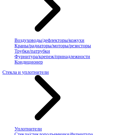
Воздуховоды/дефлекторы/кожухи
Краны/радиаторы/моторы/резисторы
Трубки/патрубки
Фурнитура/крепеж/принадлежности
Кондиционер
Стекла и уплотнители
Уплотнители
Стекла/стеклоподъемники/фурнитура