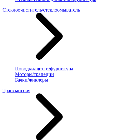
Стеклоочиститель/стеклоомыватель
Поводки/щетки/фурнитура
Моторы/трапеции
Бачки/жиклеры
Трансмиссия