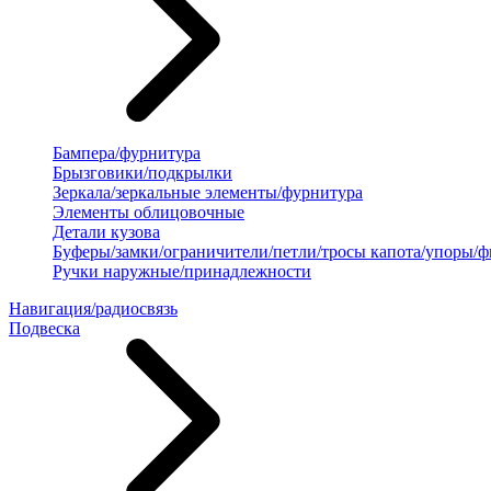
Бампера/фурнитура
Брызговики/подкрылки
Зеркала/зеркальные элементы/фурнитура
Элементы облицовочные
Детали кузова
Буферы/замки/ограничители/петли/тросы капота/упоры/
Ручки наружные/принадлежности
Навигация/радиосвязь
Подвеска