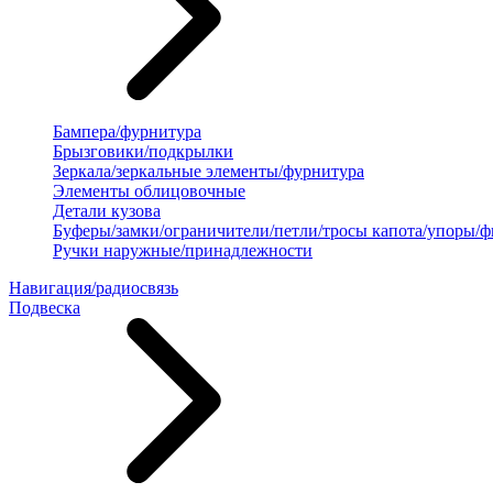
Бампера/фурнитура
Брызговики/подкрылки
Зеркала/зеркальные элементы/фурнитура
Элементы облицовочные
Детали кузова
Буферы/замки/ограничители/петли/тросы капота/упоры/
Ручки наружные/принадлежности
Навигация/радиосвязь
Подвеска