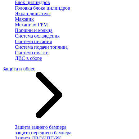
Блок цилиндров
Головка блока цилиндров
Экран двигателя
Маховик
Механизм ГРМ
Поршни и кольца
Система охлаждения
Система питания
Система подачи топлива
Система смазки
ДВС в сборе
Защита и обвес
Защита заднего бампера
защита переднего бампера
Защита ДВС/КПП/РК