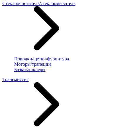
Стеклоочиститель/стеклоомыватель
Поводки/щетки/фурнитура
Моторы/трапеции
Бачки/жиклеры
Трансмиссия