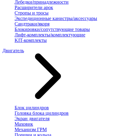
Лебедки/принадлежности
Расширители арок
Стропы и тросы
Экспедиционные канистры/аксессуары
Сандтраки/якоря
Блокировки/сопутствующие товары
Лифт-комплекты/комплектующие
KIT-комплекты
Двигатель
Блок цилиндров
Головка блока цилиндров
Экран двигателя
Маховик
Механизм ГРМ
Поршни и кольца