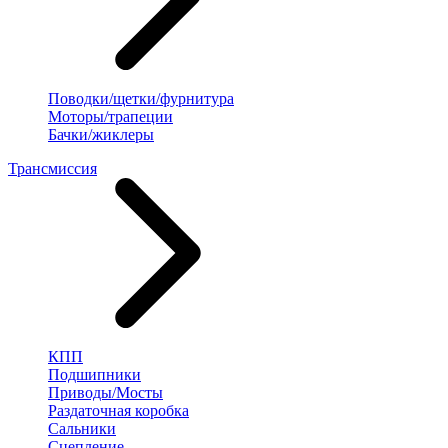
Поводки/щетки/фурнитура
Моторы/трапеции
Бачки/жиклеры
Трансмиссия
КПП
Подшипники
Приводы/Мосты
Раздаточная коробка
Сальники
Сцепление