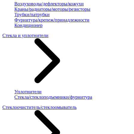
Воздуховоды/дефлекторы/кожухи
Краны/радиаторы/моторы/резисторы
Трубки/патрубки
Фурнитура/крепеж/принадлежности
Кондиционер
Стекла и уплотнители
Уплотнители
Стекла/стеклоподъемники/фурнитура
Стеклоочиститель/стеклоомыватель