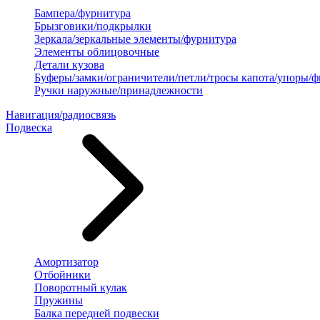
Бампера/фурнитура
Брызговики/подкрылки
Зеркала/зеркальные элементы/фурнитура
Элементы облицовочные
Детали кузова
Буферы/замки/ограничители/петли/тросы капота/упоры/
Ручки наружные/принадлежности
Навигация/радиосвязь
Подвеска
Амортизатор
Отбойники
Поворотный кулак
Пружины
Балка передней подвески