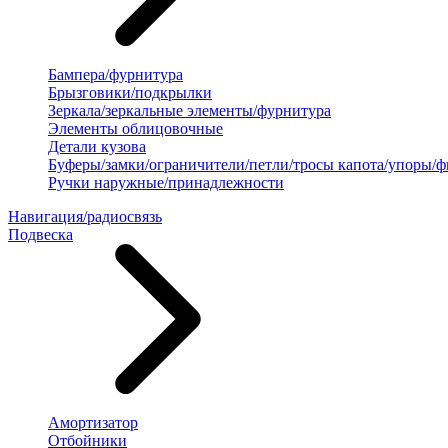
Бампера/фурнитура
Брызговики/подкрылки
Зеркала/зеркальные элементы/фурнитура
Элементы облицовочные
Детали кузова
Буферы/замки/ограничители/петли/тросы капота/упоры/
Ручки наружные/принадлежности
Навигация/радиосвязь
Подвеска
Амортизатор
Отбойники