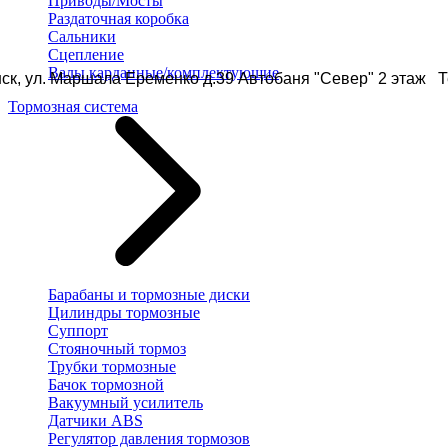
Приводы/Мосты
Раздаточная коробка
Сальники
Сцепление
Валы карданные/комплектующие
ск, ул. Маршала Еременко д.39 Автобаня "Север" 2 этаж Те
Тормозная система
Барабаны и тормозные диски
Цилиндры тормозные
Суппорт
Стояночный тормоз
Трубки тормозные
Бачок тормозной
Вакуумный усилитель
Датчики ABS
Регулятор давления тормозов