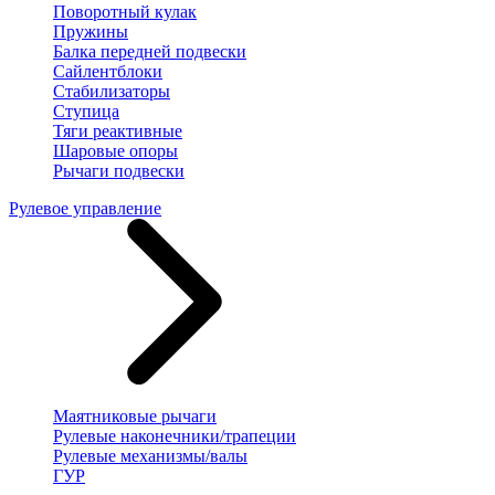
Поворотный кулак
Пружины
Балка передней подвески
Сайлентблоки
Стабилизаторы
Ступица
Тяги реактивные
Шаровые опоры
Рычаги подвески
Рулевое управление
Маятниковые рычаги
Рулевые наконечники/трапеции
Рулевые механизмы/валы
ГУР