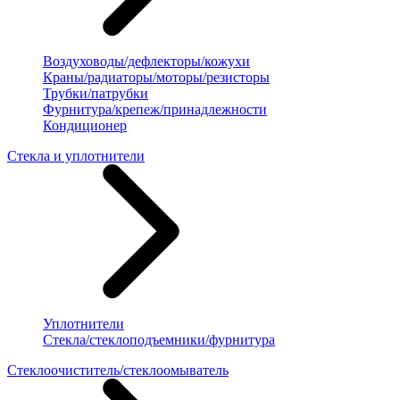
Воздуховоды/дефлекторы/кожухи
Краны/радиаторы/моторы/резисторы
Трубки/патрубки
Фурнитура/крепеж/принадлежности
Кондиционер
Стекла и уплотнители
Уплотнители
Стекла/стеклоподъемники/фурнитура
Стеклоочиститель/стеклоомыватель