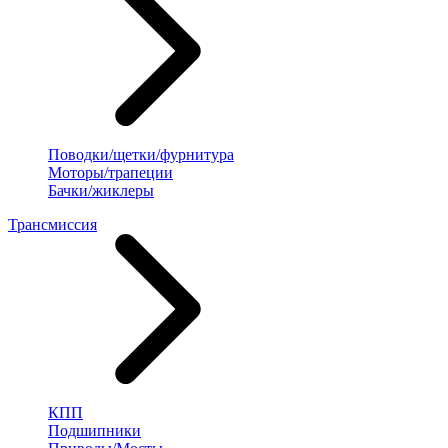
Поводки/щетки/фурнитура
Моторы/трапеции
Бачки/жиклеры
Трансмиссия
КПП
Подшипники