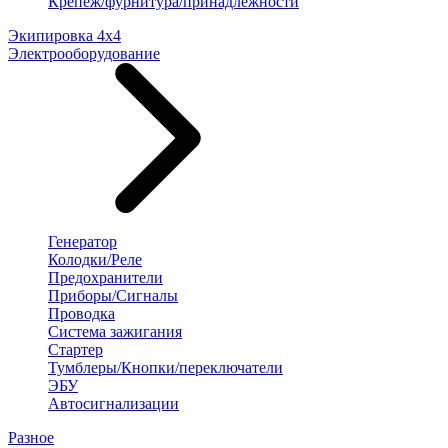
Крепеж/фурнитура/принадлежности
Экипировка 4х4
Электрооборудование
Генератор
Колодки/Реле
Предохранители
Приборы/Сигналы
Проводка
Система зажигания
Стартер
Тумблеры/Кнопки/переключатели
ЭБУ
Автосигнализации
Разное