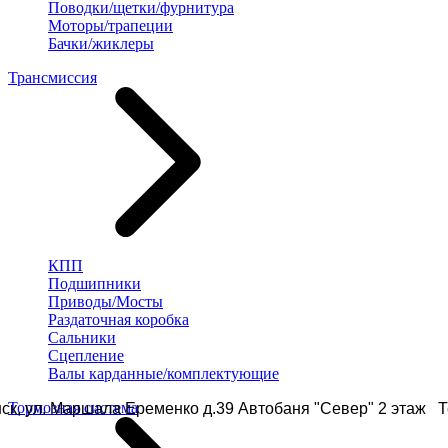
Поводки/щетки/фурнитура
Моторы/трапеции
Бачки/жиклеры
Трансмиссия
КПП
Подшипники
Приводы/Мосты
Раздаточная коробка
Сальники
Сцепление
Валы карданные/комплектующие
Тормозная система
ск, ул. Маршала Еременко д.39 Автобаня "Север" 2 этаж Те