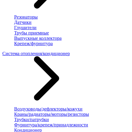
Резонаторы
Датчики
Глушители
Трубы приемные
Выпускные коллектора
Крепеж/фурнитура
Система отопления/кондиционер
Воздуховоды/дефлекторы/кожухи
Краны/радиаторы/моторы/резисторы
Трубки/патрубки
Фурнитура/крепеж/принадлежности
Кондиционер