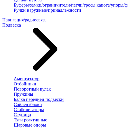
Буферы/замки/ограничители/петли/тросы капота/упоры/
Ручки наружные/принадлежности
Навигация/радиосвязь
Подвеска
Амортизатор
Отбойники
Поворотный кулак
Пружины
Балка передней подвески
Сайлентблоки
Стабилизаторы
Ступица
Тяги реактивные
Шаровые опоры