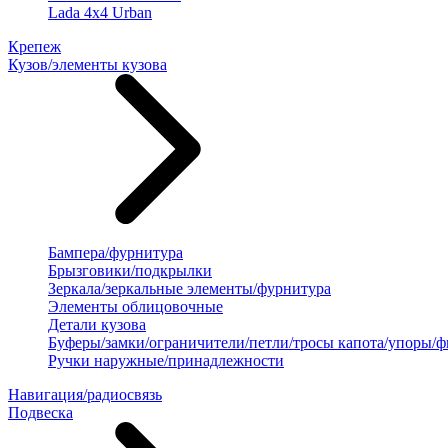
Lada 4x4 Urban
Крепеж
Кузов/элементы кузова
Бампера/фурнитура
Брызговики/подкрылки
Зеркала/зеркальные элементы/фурнитура
Элементы облицовочные
Детали кузова
Буферы/замки/ограничители/петли/тросы капота/упоры/
Ручки наружные/принадлежности
Навигация/радиосвязь
Подвеска