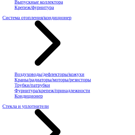
Выпускные коллектора
Крепеж/фурнитура
Система отопления/кондиционер
Воздуховоды/дефлекторы/кожухи
Краны/радиаторы/моторы/резисторы
Трубки/патрубки
Фурнитура/крепеж/принадлежности
Кондиционер
Стекла и уплотнители