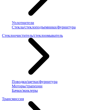
Уплотнители
Стекла/стеклоподъемники/фурнитура
Стеклоочиститель/стеклоомыватель
Поводки/щетки/фурнитура
Моторы/трапеции
Бачки/жиклеры
Трансмиссия