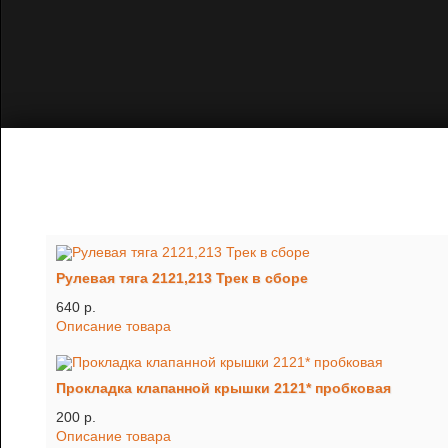
Рулевая тяга 2121,213 Трек в сборе
640 p.
Описание товара
Прокладка клапанной крышки 2121* пробковая
200 p.
Описание товара