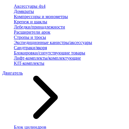
Аксессуары 4х4
Домкраты
Компрессоры и монометры
Крепеж и шаклы
Лебедки/принадлежности
Расширители арок
Стропы и тросы
Экспедиционные канистры/аксессуары
Сандтраки/якоря
Блокировки/сопутствующие товары
Лифт-комплекты/комплектующие
KIT-комплекты
Двигатель
Блок цилиндров