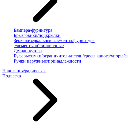
Бампера/фурнитура
Брызговики/подкрылки
Зеркала/зеркальные элементы/фурнитура
Элементы облицовочные
Детали кузова
Буферы/замки/ограничители/петли/тросы капота/упоры/
Ручки наружные/принадлежности
Навигация/радиосвязь
Подвеска