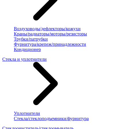
Воздуховоды/дефлекторы/кожухи
Краны/радиаторы/моторы/резисторы
Трубки/патрубки
Фурнитура/крепеж/принадлежности
Кондиционер
Стекла и уплотнители
Уплотнители
Стекла/стеклоподъемники/фурнитура
Стеклоочиститель/стеклоомыватель