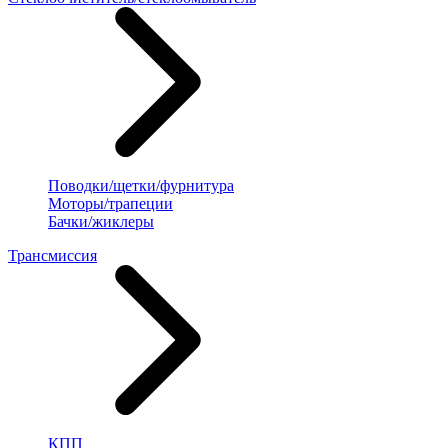
Поводки/щетки/фурнитура
Моторы/трапеции
Бачки/жиклеры
Трансмиссия
КПП