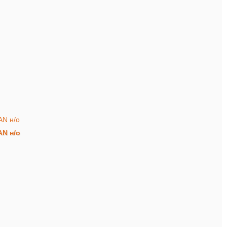
AN н/о