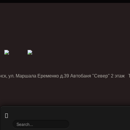
нск, ул. Маршала Еременко д.39 Автобаня "Север" 2 этаж Т