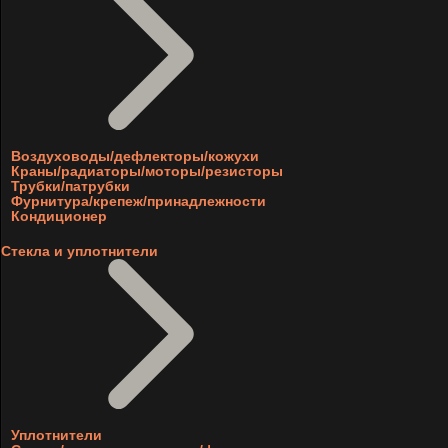
Воздуховоды/дефлекторы/кожухи
Краны/радиаторы/моторы/резисторы
Трубки/патрубки
Фурнитура/крепеж/принадлежности
Кондиционер
Стекла и уплотнители
Уплотнители