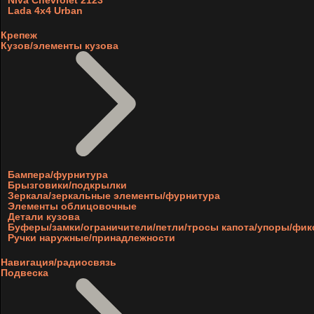
Niva Chevrolet 2123
Lada 4x4 Urban
Крепеж
Кузов/элементы кузова
Бампера/фурнитура
Брызговики/подкрылки
Зеркала/зеркальные элементы/фурнитура
Элементы облицовочные
Детали кузова
Буферы/замки/ограничители/петли/тросы капота/упоры/фи
Ручки наружные/принадлежности
Навигация/радиосвязь
Подвеска