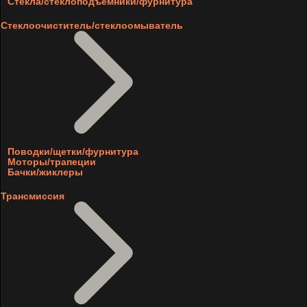
Стекла/стеклоподъемники/фурнитура
Стеклоочиститель/стеклоомыватель
Поводки/щетки/фурнитура
Моторы/трапеции
Бачки/жиклеры
Трансмиссия