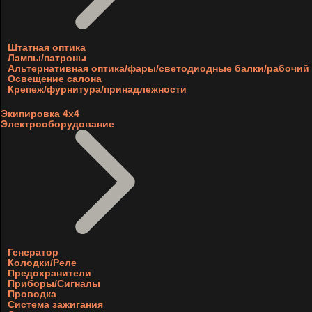
Штатная оптика
Лампы/патроны
Альтернативная оптика/фары/светодиодные балки/рабочий 
Освещение салона
Крепеж/фурнитура/принадлежности
Экипировка 4х4
Электрооборудование
Генератор
Колодки/Реле
Предохранители
Приборы/Сигналы
Проводка
Система зажигания