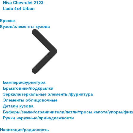
Niva Chevrolet 2123
Lada 4x4 Urban
Крепеж
Кузов/элементы кузова
Бампера/фурнитура
Брызговики/подкрылки
Зеркала/зеркальные элементы/фурнитура
Элементы облицовочные
Детали кузова
Буферы/замки/ограничители/петли/тросы капота/упоры/фи
Ручки наружные/принадлежности
Навигация/радиосвязь