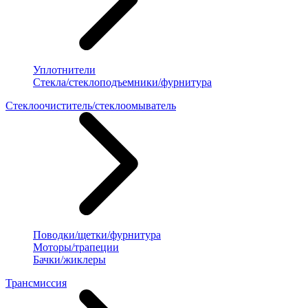
Уплотнители
Стекла/стеклоподъемники/фурнитура
Стеклоочиститель/стеклоомыватель
Поводки/щетки/фурнитура
Моторы/трапеции
Бачки/жиклеры
Трансмиссия