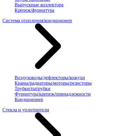
Выпускные коллектора
Крепеж/фурнитура
Система отопления/кондиционер
Воздуховоды/дефлекторы/кожухи
Краны/радиаторы/моторы/резисторы
Трубки/патрубки
Фурнитура/крепеж/принадлежности
Кондиционер
Стекла и уплотнители