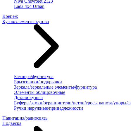
Niva Chevrolet 2123
Lada 4x4 Urban
Крепеж
Кузов/элементы кузова
Бампера/фурнитура
Брызговики/подкрылки
Зеркала/зеркальные элементы/фурнитура
Элементы облицовочные
Детали кузова
Буферы/замки/ограничители/петли/тросы капота/упоры/
Ручки наружные/принадлежности
Навигация/радиосвязь
Подвеска