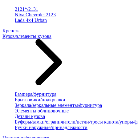
2121*/2131
Niva Chevrolet 2123
Lada 4x4 Urban
Крепеж
Кузов/элементы кузова
Бампера/фурнитура
Брызговики/подкрылки
Зеркала/зеркальные элементы/фурнитура
Элементы облицовочные
Детали кузова
Буферы/замки/ограничители/петли/тросы капота/упоры/
Ручки наружные/принадлежности
Навигация/радиосвязь