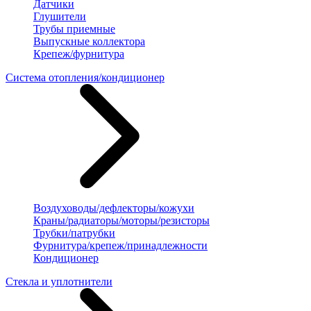
Датчики
Глушители
Трубы приемные
Выпускные коллектора
Крепеж/фурнитура
Система отопления/кондиционер
Воздуховоды/дефлекторы/кожухи
Краны/радиаторы/моторы/резисторы
Трубки/патрубки
Фурнитура/крепеж/принадлежности
Кондиционер
Стекла и уплотнители