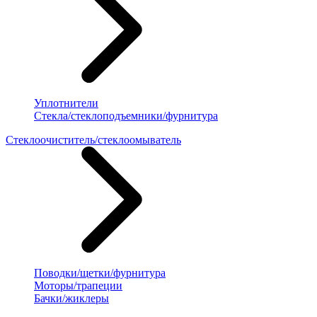
Уплотнители
Стекла/стеклоподъемники/фурнитура
Стеклоочиститель/стеклоомыватель
Поводки/щетки/фурнитура
Моторы/трапеции
Бачки/жиклеры