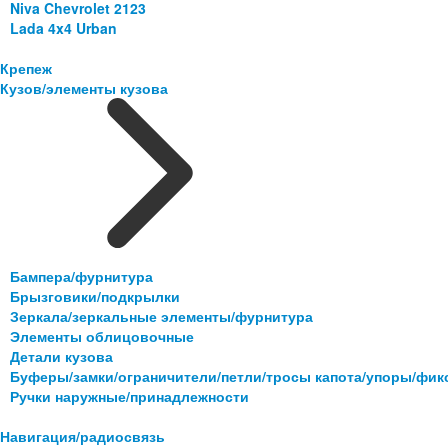
Niva Chevrolet 2123
Lada 4x4 Urban
Крепеж
Кузов/элементы кузова
Бампера/фурнитура
Брызговики/подкрылки
Зеркала/зеркальные элементы/фурнитура
Элементы облицовочные
Детали кузова
Буферы/замки/ограничители/петли/тросы капота/упоры/фи
Ручки наружные/принадлежности
Навигация/радиосвязь