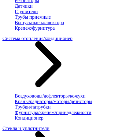
Резонаторы
Датчики
Глушители
Трубы приемные
Выпускные коллектора
Крепеж/фурнитура
Система отопления/кондиционер
Воздуховоды/дефлекторы/кожухи
Краны/радиаторы/моторы/резисторы
Трубки/патрубки
Фурнитура/крепеж/принадлежности
Кондиционер
Стекла и уплотнители