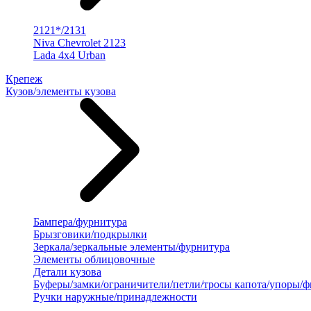
2121*/2131
Niva Chevrolet 2123
Lada 4x4 Urban
Крепеж
Кузов/элементы кузова
Бампера/фурнитура
Брызговики/подкрылки
Зеркала/зеркальные элементы/фурнитура
Элементы облицовочные
Детали кузова
Буферы/замки/ограничители/петли/тросы капота/упоры/
Ручки наружные/принадлежности