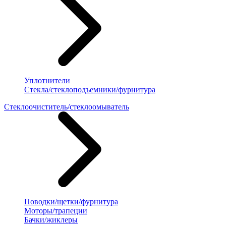
Уплотнители
Стекла/стеклоподъемники/фурнитура
Стеклоочиститель/стеклоомыватель
Поводки/щетки/фурнитура
Моторы/трапеции
Бачки/жиклеры