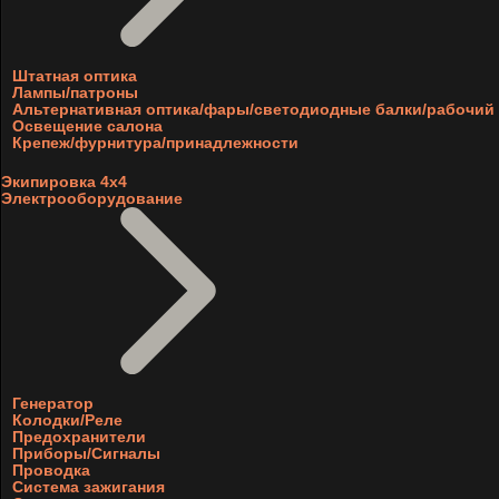
Штатная оптика
Лампы/патроны
Альтернативная оптика/фары/светодиодные балки/рабочий 
Освещение салона
Крепеж/фурнитура/принадлежности
Экипировка 4х4
Электрооборудование
Генератор
Колодки/Реле
Предохранители
Приборы/Сигналы
Проводка
Система зажигания