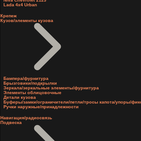
Niva Chevrolet 2123
Lada 4x4 Urban
Крепеж
Кузов/элементы кузова
Бампера/фурнитура
Брызговики/подкрылки
Зеркала/зеркальные элементы/фурнитура
Элементы облицовочные
Детали кузова
Буферы/замки/ограничители/петли/тросы капота/упоры/фи
Ручки наружные/принадлежности
Навигация/радиосвязь
Подвеска