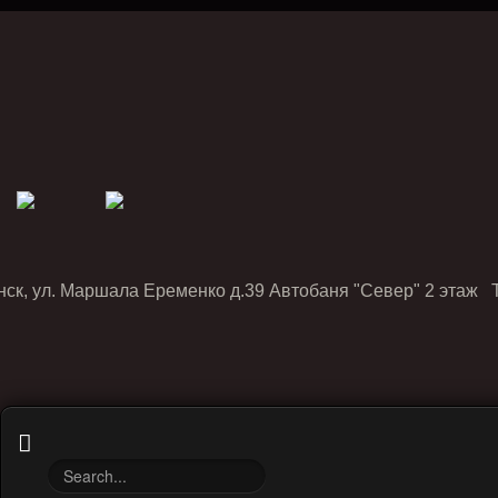
нск, ул. Маршала Еременко д.39 Автобаня "Север" 2 этаж Т