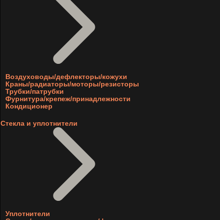
Воздуховоды/дефлекторы/кожухи
Краны/радиаторы/моторы/резисторы
Трубки/патрубки
Фурнитура/крепеж/принадлежности
Кондиционер
Стекла и уплотнители
Уплотнители