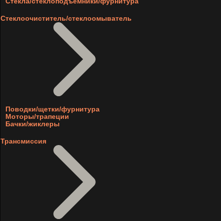
Стекла/стеклоподъемники/фурнитура
Стеклоочиститель/стеклоомыватель
Поводки/щетки/фурнитура
Моторы/трапеции
Бачки/жиклеры
Трансмиссия