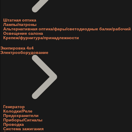
Штатная оптика
Лампы/патроны
Альтернативная оптика/фары/светодиодные балки/рабочий 
Освещение салона
Крепеж/фурнитура/принадлежности
Экипировка 4х4
Электрооборудование
Генератор
Колодки/Реле
Предохранители
Приборы/Сигналы
Проводка
Система зажигания