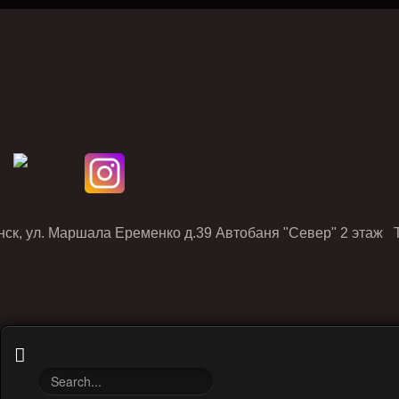
нск, ул. Маршала Еременко д.39 Автобаня "Север" 2 этаж Т