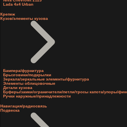
Niva Chevrolet 2123
Lada 4x4 Urban
Крепеж
Кузов/элементы кузова
Бампера/фурнитура
Брызговики/подкрылки
Зеркала/зеркальные элементы/фурнитура
Элементы облицовочные
Детали кузова
Буферы/замки/ограничители/петли/тросы капота/упоры/фи
Ручки наружные/принадлежности
Навигация/радиосвязь
Подвеска