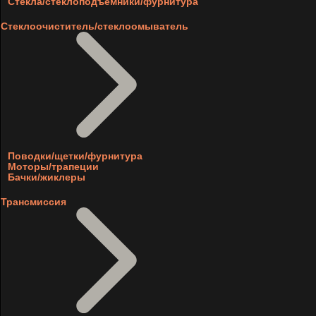
Стекла/стеклоподъемники/фурнитура
Стеклоочиститель/стеклоомыватель
Поводки/щетки/фурнитура
Моторы/трапеции
Бачки/жиклеры
Трансмиссия