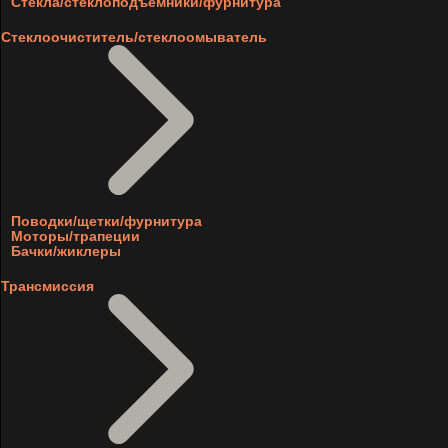
Стекла/стеклоподъемники/фурнитура
Стеклоочиститель/стеклоомыватель
Поводки/щетки/фурнитура
Моторы/трапеции
Бачки/жиклеры
Трансмиссия