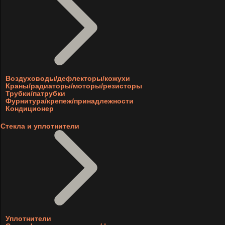
Воздуховоды/дефлекторы/кожухи
Краны/радиаторы/моторы/резисторы
Трубки/патрубки
Фурнитура/крепеж/принадлежности
Кондиционер
Стекла и уплотнители
Уплотнители