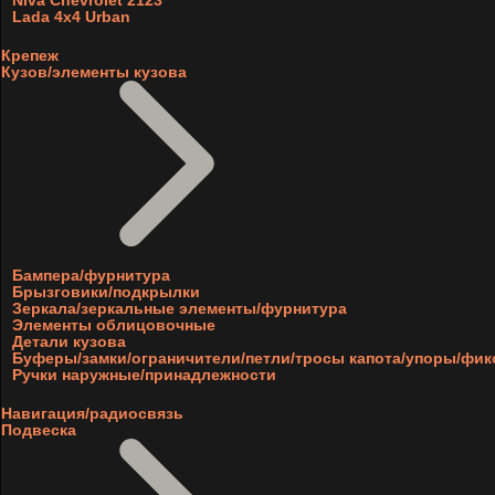
Niva Chevrolet 2123
Lada 4x4 Urban
Крепеж
Кузов/элементы кузова
Бампера/фурнитура
Брызговики/подкрылки
Зеркала/зеркальные элементы/фурнитура
Элементы облицовочные
Детали кузова
Буферы/замки/ограничители/петли/тросы капота/упоры/фи
Ручки наружные/принадлежности
Навигация/радиосвязь
Подвеска