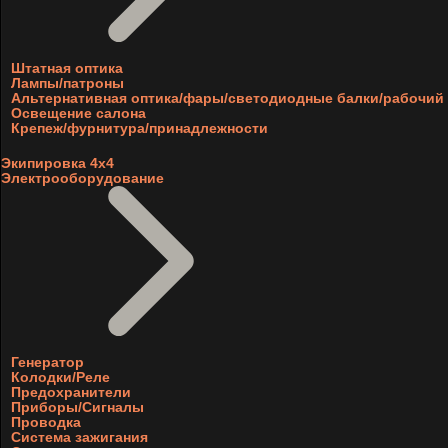
Штатная оптика
Лампы/патроны
Альтернативная оптика/фары/светодиодные балки/рабочий 
Освещение салона
Крепеж/фурнитура/принадлежности
Экипировка 4х4
Электрооборудование
Генератор
Колодки/Реле
Предохранители
Приборы/Сигналы
Проводка
Система зажигания