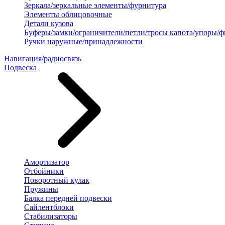
Зеркала/зеркальные элементы/фурнитура
Элементы облицовочные
Детали кузова
Буферы/замки/ограничители/петли/тросы капота/упоры/
Ручки наружные/принадлежности
Навигация/радиосвязь
Подвеска
Амортизатор
Отбойники
Поворотный кулак
Пружины
Балка передней подвески
Сайлентблоки
Стабилизаторы