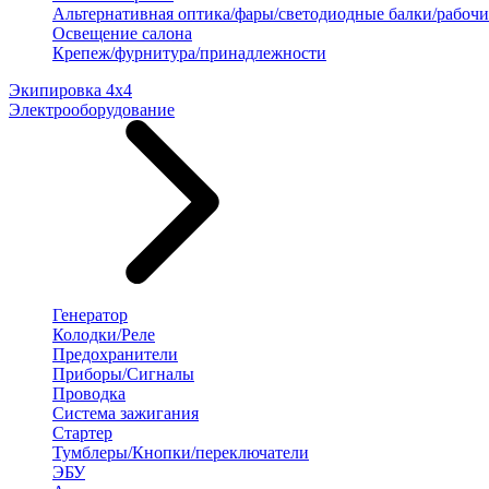
Альтернативная оптика/фары/светодиодные балки/рабочи
Освещение салона
Крепеж/фурнитура/принадлежности
Экипировка 4х4
Электрооборудование
Генератор
Колодки/Реле
Предохранители
Приборы/Сигналы
Проводка
Система зажигания
Стартер
Тумблеры/Кнопки/переключатели
ЭБУ