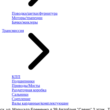
Поводки/щетки/фурнитура
Моторы/трапеции
Бачки/жиклеры
Трансмиссия
КПП
Подшипники
Приводы/Мосты
Раздаточная коробка
Сальники
Сцепление
Валы карданные/комплектующие
ск, ул. Маршала Еременко д.39 Автобаня "Север" 2 этаж Те