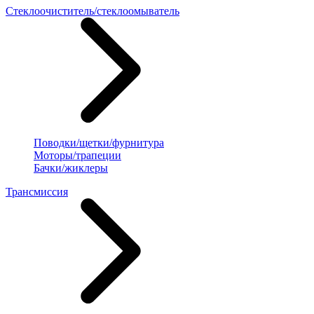
Стеклоочиститель/стеклоомыватель
Поводки/щетки/фурнитура
Моторы/трапеции
Бачки/жиклеры
Трансмиссия