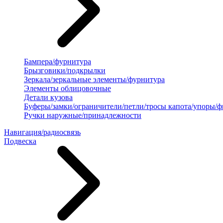
Бампера/фурнитура
Брызговики/подкрылки
Зеркала/зеркальные элементы/фурнитура
Элементы облицовочные
Детали кузова
Буферы/замки/ограничители/петли/тросы капота/упоры/
Ручки наружные/принадлежности
Навигация/радиосвязь
Подвеска