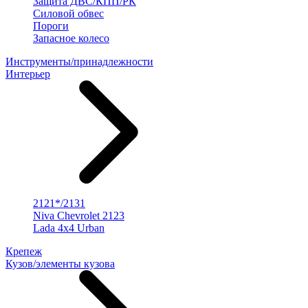
Защита ДВС/КПП/РК
Силовой обвес
Пороги
Запасное колесо
Инструменты/принадлежности
Интерьер
2121*/2131
Niva Chevrolet 2123
Lada 4x4 Urban
Крепеж
Кузов/элементы кузова