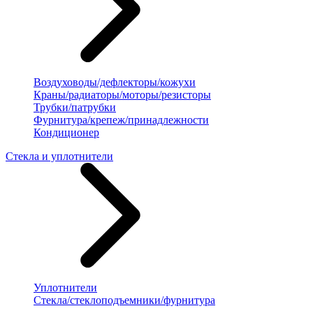
Воздуховоды/дефлекторы/кожухи
Краны/радиаторы/моторы/резисторы
Трубки/патрубки
Фурнитура/крепеж/принадлежности
Кондиционер
Стекла и уплотнители
Уплотнители
Стекла/стеклоподъемники/фурнитура