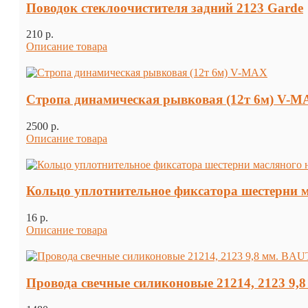
Поводок стеклоочистителя задний 2123 Garde
210 p.
Описание товара
Стропа динамическая рывковая (12т 6м) V-M
2500 p.
Описание товара
Кольцо уплотнительное фиксатора шестерни м
16 p.
Описание товара
Провода свечные силиконовые 21214, 2123 9