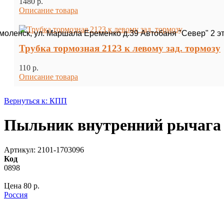
1480 p.
Описание товара
Смоленск, ул. Маршала Еременко д.39 Автобаня "Север" 2 э
Трубка тормозная 2123 к левому зад. тормозу
110 p.
Описание товара
Вернуться к: КПП
Пыльник внутренний рычага
Артикул: 2101-1703096
Код
0898
Цена
80 p.
Россия