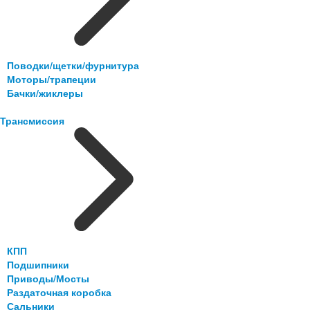
Поводки/щетки/фурнитура
Моторы/трапеции
Бачки/жиклеры
Трансмиссия
КПП
Подшипники
Приводы/Мосты
Раздаточная коробка
Сальники